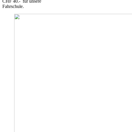
CHF 40.- für unsere
Fahrschule.