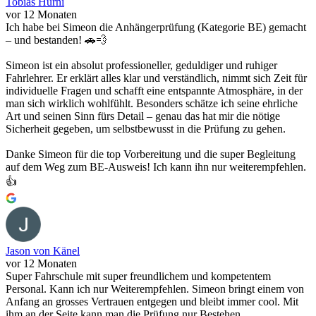
Tobias Hurni
vor 12 Monaten
Ich habe bei Simeon die Anhängerprüfung (Kategorie BE) gemacht
– und bestanden! 🚗💨
Simeon ist ein absolut professioneller, geduldiger und ruhiger
Fahrlehrer. Er erklärt alles klar und verständlich, nimmt sich Zeit für
individuelle Fragen und schafft eine entspannte Atmosphäre, in der
man sich wirklich wohlfühlt. Besonders schätze ich seine ehrliche
Art und seinen Sinn fürs Detail – genau das hat mir die nötige
Sicherheit gegeben, um selbstbewusst in die Prüfung zu gehen.
Danke Simeon für die top Vorbereitung und die super Begleitung
auf dem Weg zum BE-Ausweis! Ich kann ihn nur weiterempfehlen.
👍
Jason von Känel
vor 12 Monaten
Super Fahrschule mit super freundlichem und kompetentem
Personal. Kann ich nur Weiterempfehlen. Simeon bringt einem von
Anfang an grosses Vertrauen entgegen und bleibt immer cool. Mit
ihm an der Seite kann man die Prüfung nur Bestehen.