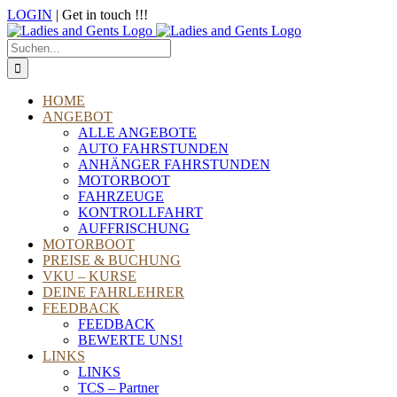
Zum
LOGIN
| Get in touch !!!
Inhalt
Telefon
E-
WhatsApp
Instagram
Facebook
springen
Mail
Suche
nach:
HOME
ANGEBOT
ALLE ANGEBOTE
AUTO FAHRSTUNDEN
ANHÄNGER FAHRSTUNDEN
MOTORBOOT
FAHRZEUGE
KONTROLLFAHRT
AUFFRISCHUNG
MOTORBOOT
PREISE & BUCHUNG
VKU – KURSE
DEINE FAHRLEHRER
FEEDBACK
FEEDBACK
BEWERTE UNS!
LINKS
LINKS
TCS – Partner