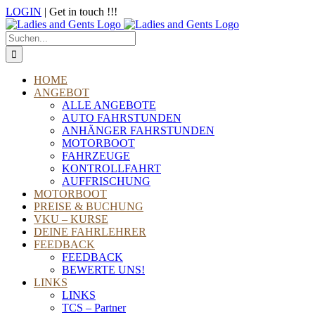
Zum
LOGIN
| Get in touch !!!
Inhalt
Telefon
E-
WhatsApp
Instagram
Facebook
springen
Mail
Suche
nach:
HOME
ANGEBOT
ALLE ANGEBOTE
AUTO FAHRSTUNDEN
ANHÄNGER FAHRSTUNDEN
MOTORBOOT
FAHRZEUGE
KONTROLLFAHRT
AUFFRISCHUNG
MOTORBOOT
PREISE & BUCHUNG
VKU – KURSE
DEINE FAHRLEHRER
FEEDBACK
FEEDBACK
BEWERTE UNS!
LINKS
LINKS
TCS – Partner