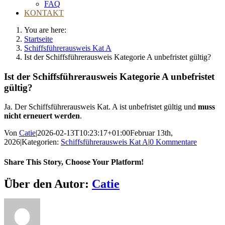
FAQ
KONTAKT
You are here:
Startseite
Schiffsführerausweis Kat A
Ist der Schiffsführerausweis Kategorie A unbefristet gültig?
Ist der Schiffsführerausweis Kategorie A unbefristet
gültig?
Ja. Der Schiffsführerausweis Kat. A ist unbefristet gültig und
muss
nicht erneuert werden
.
Von
Catie
|
2026-02-13T10:23:17+01:00
Februar 13th,
2026
|
Kategorien:
Schiffsführerausweis Kat A
|
0 Kommentare
Share This Story, Choose Your Platform!
Facebook
X
Reddit
LinkedIn
Tumblr
Pinterest
Vk
E-
Über den Autor:
Catie
Mail