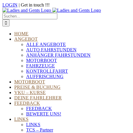
Zum
LOGIN
| Get in touch !!!
Inhalt
Telefon
E-
WhatsApp
Instagram
Facebook
springen
Mail
Suche
nach:
HOME
ANGEBOT
ALLE ANGEBOTE
AUTO FAHRSTUNDEN
ANHÄNGER FAHRSTUNDEN
MOTORBOOT
FAHRZEUGE
KONTROLLFAHRT
AUFFRISCHUNG
MOTORBOOT
PREISE & BUCHUNG
VKU – KURSE
DEINE FAHRLEHRER
FEEDBACK
FEEDBACK
BEWERTE UNS!
LINKS
LINKS
TCS – Partner