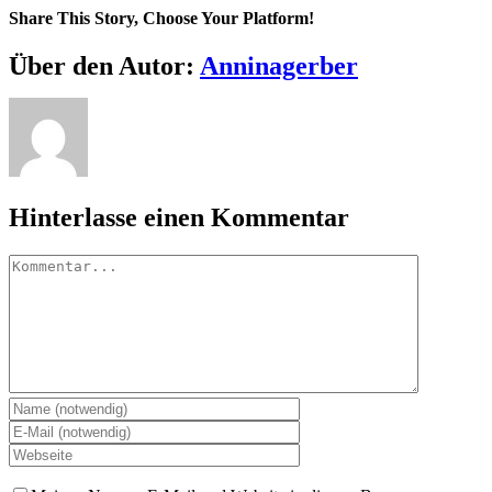
Share This Story, Choose Your Platform!
Facebook
X
Reddit
LinkedIn
Tumblr
Pinterest
Vk
E-
Über den Autor:
Anninagerber
Mail
Hinterlasse einen Kommentar
Kommentar